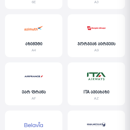
6E
A3
აზიმუტი
ჯორჯიან აირვეის
A4
A9
ეარ ფრანს
ITA ავიახაზი
AF
AZ