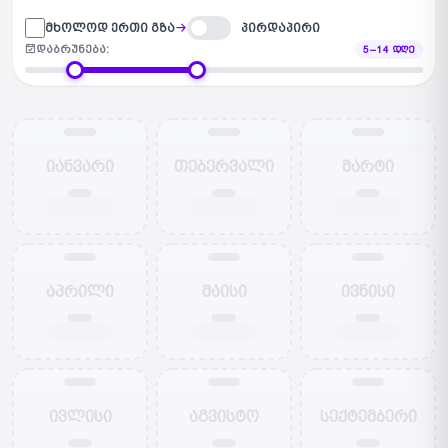
მხოლოდ ერთი გზა
პირდაპირი
დაბრუნება:
5–14 ᲓᲦᲔ
იანვარი
თებერვალი
მარტი
აპრილი
მაისი
ივნისი
ივლისი
აგვისტო
სექტემბერი