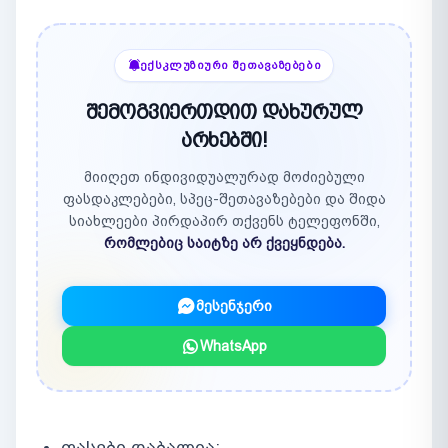
ᲔᲥᲡᲙᲚᲣᲖᲘᲣᲠᲘ ᲨᲔᲗᲐᲕᲐᲖᲔᲑᲔᲑᲘ
შემოგვიერთდით დახურულ
არხებში!
მიიღეთ ინდივიდუალურად მოძიებული
ფასდაკლებები, სპეც-შეთავაზებები და შიდა
სიახლეები პირდაპირ თქვენს ტელეფონში,
რომლებიც საიტზე არ ქვეყნდება.
მესენჯერი
WhatsApp
ფასები დაბალია;